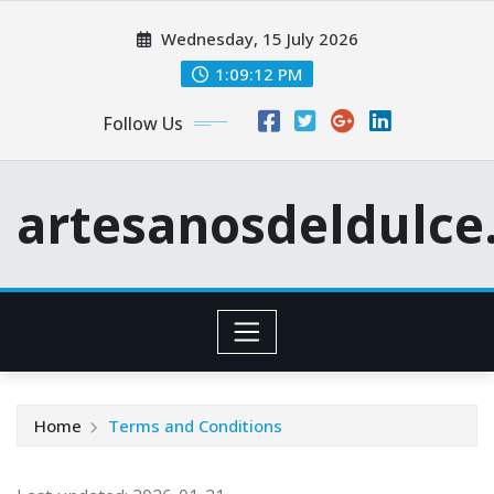
Skip
Wednesday, 15 July 2026
to
content
1:09:13 PM
Follow Us
artesanosdeldulc
Home
Terms and Conditions