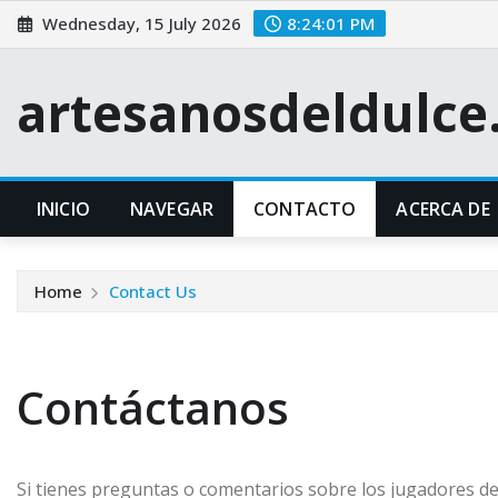
Skip
Wednesday, 15 July 2026
8:24:01 PM
to
content
artesanosdeldulc
INICIO
NAVEGAR
CONTACTO
ACERCA DE
Home
Contact Us
Contáctanos
Si tienes preguntas o comentarios sobre los jugadores 