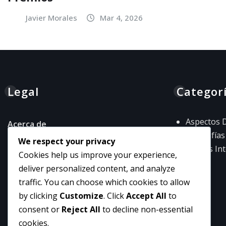
Javier Morales
Mar 4, 2026
Legal
Categor
Aspectos D
Acerca de
Biografías
We respect your privacy
Contacto
Logros Int
Cookies help us improve your experience,
Términos y condiciones
deliver personalized content, and analyze
Tu privacidad
traffic. You can choose which cookies to allow
by clicking
Customize
. Click
Accept All
to
Política de cookies
consent or
Reject All
to decline non-essential
cookies.