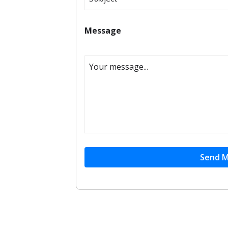
Message
Send 