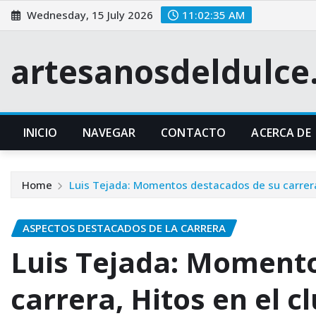
Skip
Wednesday, 15 July 2026
11:02:35 AM
to
content
artesanosdeldulc
INICIO
NAVEGAR
CONTACTO
ACERCA DE
Home
Luis Tejada: Momentos destacados de su carrera,
ASPECTOS DESTACADOS DE LA CARRERA
Luis Tejada: Momento
carrera, Hitos en el c