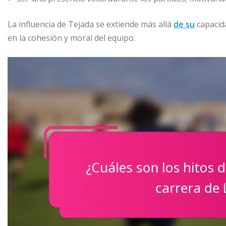
La influencia de Tejada se extiende más allá
de su
capacida
en la cohesión y moral del equipo.