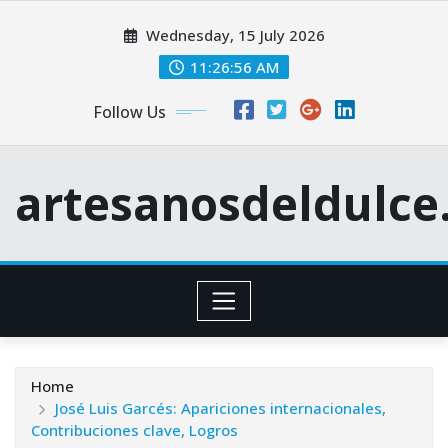
Skip
Wednesday, 15 July 2026
to
content
11:26:57 AM
Follow Us
artesanosdeldulc
Home
José Luis Garcés: Apariciones internacionales,
Contribuciones clave, Logros