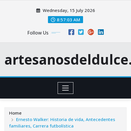
Skip
Wednesday, 15 July 2026
to
content
8:57:04 AM
Follow Us
artesanosdeldulc
Home
Ernesto Walker: Historia de vida, Antecedentes
familiares, Carrera futbolística